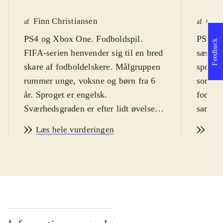
Finn Christiansen
Ole 
af
af
PS4 og Xbox One. Fodboldspil.
PS3, Xb
Feedback
FIFA-serien henvender sig til en bred
sæson f
skare af fodboldelskere. Målgruppen
sportss
rummer unge, voksne og børn fra 6
som er 
år. Sproget er engelsk.
fodbold
Sværhedsgraden er efter lidt øvelse
samt v
tilpas, men at mestre alle facetter,
med en
Læs hele vurderingen
Læs
driblinger, sammenspil osv. kræver
7 spill
mange timers spil. PEGI: 3
.
spiller
FIFA-serien har i år 20 års jubilæum
Der fo
- og her er seriens debut på PS4 og
produkt
Xbox One. Grundlæggende er der
sportss
ikke den store forskel fra FIFA 13.
år men 
For mange fans af serien er det, der
ændring