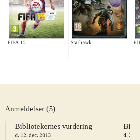
FIFA 15
Starhawk
FI
Anmeldelser (5)
Bibliotekernes vurdering
Bibli
d. 12. dec. 2013
d. 27. 