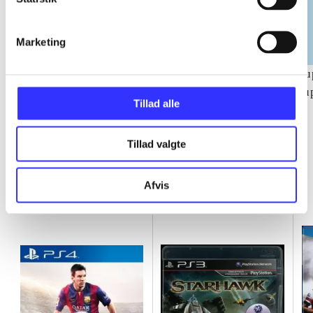
Marketing
NHL (Pc)
NBA live (Pc)
Su
su
Tillad alle
ch
Tillad valgte
Minder om
Afvis