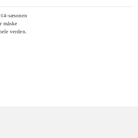
2014-sæsonen
er måske
hele verden.