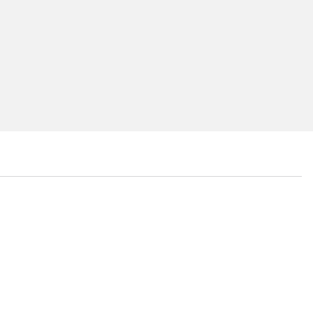
...
...