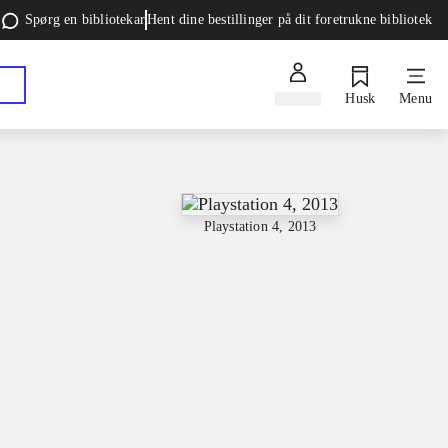
Spørg en bibliotekar
Hent dine bestillinger på dit foretrukne bibliotek
Log ind
Husk
Menu
Playstation 4, 2013