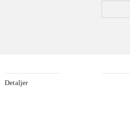
Detaljer
...
...
...
...