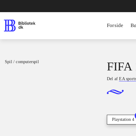
Forside
B
Spil / computerspil
FIFA 
Del af
EA sport
Playstation 4