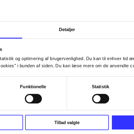
Detaljer
s
atistik og optimering af brugervenlighed. Du kan til enhver tid æn
ookies” i bunden af siden. Du kan læse mere om de anvendte co
Funktionelle
Statistik
NBA live (Pc)
Superbike 20
Tillad valgte
superbike wor
championship