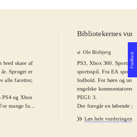
Bibliotekernes vurd
Ole Bisbjerg
af
Feedback
 bred skare af
PS3, Xbox 360. Sportsspil.
år. Sproget er
sportsspil. Fra EA sports 
 alle facetter,
fodbold. For børn og unge
.
engelske kommentatorer. Fo
på PS4 og Xbox
PEGI: 3
.
 For mange fans
Der foregår en løbende pro
r i 2013-2014-
forskelle fra år til år me
Læs hele vurderingen
 sæson-trøjer.
grundlæggende gameplay s
å det hele ser
væsentlig forbedring af s