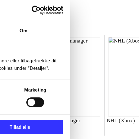
Om
dre eller tilbagetrække dit
okies under ”Detaljer”.
Marketing
00 : SBK
Total club manager
NHL (Xbox)
Tillad alle
ld