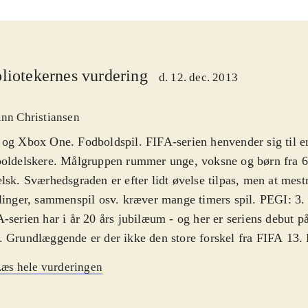
liotekernes vurdering
d. 12. dec. 2013
inn Christiansen
og Xbox One. Fodboldspil. FIFA-serien henvender sig til en
oldelskere. Målgruppen rummer unge, voksne og børn fra 6 
lsk. Sværhedsgraden er efter lidt øvelse tilpas, men at mestre
linger, sammenspil osv. kræver mange timers spil. PEGI: 3
-serien har i år 20 års jubilæum - og her er seriens debut 
 Grundlæggende er der ikke den store forskel fra FIFA 13.
erien er det, der betyder allermest nu også, at alle ændringe
æs hele vurderingen
nen er med, så spillerne på skærmen har de rigtige navne og
er også arbejdet med boldens fysik og spiller-animationer, s