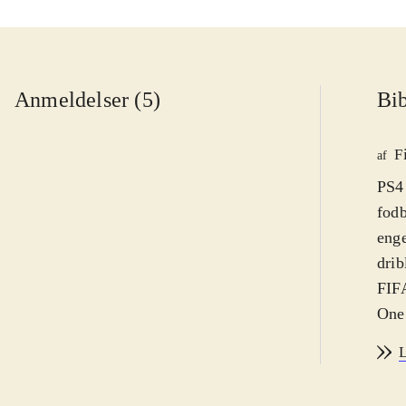
Anmeldelser (5)
Bib
F
af
PS4 
fodb
enge
drib
FIFA
One.
af s
L
sæso
Der 