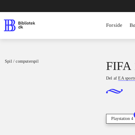
Forside
B
Spil / computerspil
FIFA 
Del af
EA sport
Playstation 4