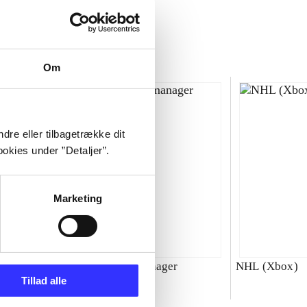
Om
dre eller tilbagetrække dit
okies under ”Detaljer”.
Marketing
00 : SBK
Total club manager
NHL (Xbox)
Tillad alle
ld