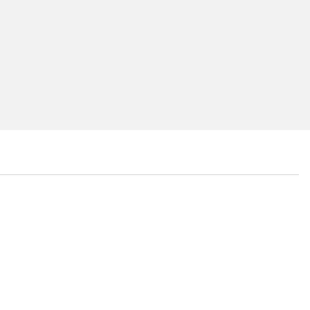
...
...