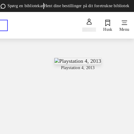
Spørg en bibliotekar
Hent dine bestillinger på dit foretrukne bibliotek
Log ind
Husk
Menu
Playstation 4, 2013