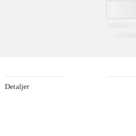
Detaljer
...
...
...
...