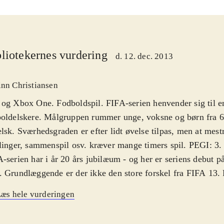
liotekernes vurdering
d. 12. dec. 2013
inn Christiansen
og Xbox One. Fodboldspil. FIFA-serien henvender sig til en
oldelskere. Målgruppen rummer unge, voksne og børn fra 6 
lsk. Sværhedsgraden er efter lidt øvelse tilpas, men at mestre
linger, sammenspil osv. kræver mange timers spil. PEGI: 3
-serien har i år 20 års jubilæum - og her er seriens debut 
 Grundlæggende er der ikke den store forskel fra FIFA 13.
erien er det, der betyder allermest nu også, at alle ændringe
æs hele vurderingen
nen er med, så spillerne på skærmen har de rigtige navne og
er også arbejdet med boldens fysik og spiller-animationer, s