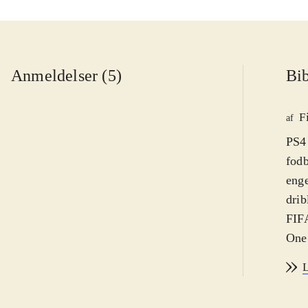
Anmeldelser (5)
Bib
F
af
PS4 
fodb
enge
drib
FIFA
One.
af s
L
sæso
Der 