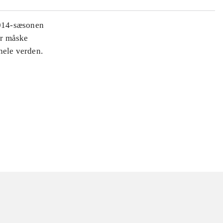
2014-sæsonen
er måske
hele verden.