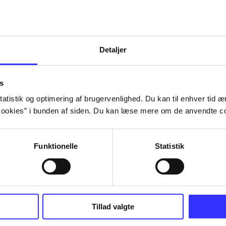
Detaljer
s
atistik og optimering af brugervenlighed. Du kan til enhver tid æn
ookies” i bunden af siden. Du kan læse mere om de anvendte co
Funktionelle
Statistik
NBA live (Pc)
Superbike 20
Tillad valgte
superbike wor
championship