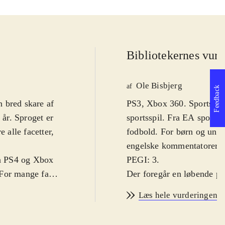
Bibliotekernes vurd
Ole Bisbjerg
af
Feedback
 bred skare af
PS3, Xbox 360. Sportsspil.
år. Sproget er
sportsspil. Fra EA sports 
 alle facetter,
fodbold. For børn og unge
.
engelske kommentatorer. Fo
på PS4 og Xbox
PEGI: 3
.
 For mange fans
Der foregår en løbende pro
r i 2013-2014-
forskelle fra år til år me
Læs hele vurderingen
 sæson-trøjer.
grundlæggende gameplay s
å det hele ser
væsentlig forbedring af s