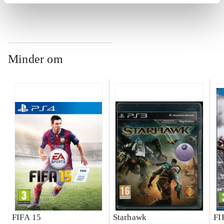
ch
Minder om
FIFA 15
Starhawk
FI