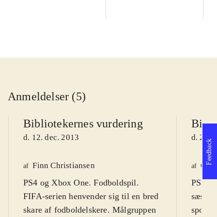
Anmeldelser (5)
Bibliotekernes vurdering
Bibli
d. 12. dec. 2013
d. 27. 
Feedback
Finn Christiansen
Ole 
af
af
PS4 og Xbox One. Fodboldspil.
PS3, Xb
FIFA-serien henvender sig til en bred
sæson f
skare af fodboldelskere. Målgruppen
sportss