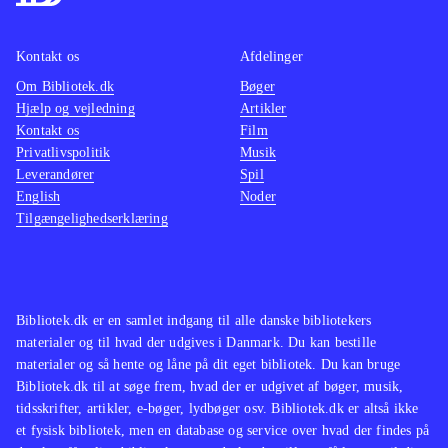
multiplayer for op til 4 personer.
konkur
Onlinespil for op til 22 spillere
samme 
Kontakt os
Afdelinger
kræver hhv. Plus- eller Live Gold-
Det er 
Om Bibliotek.dk
Bøger
abonnementer
.
på FIFA
Hjælp og vejledning
Artikler
Konamis konkurrerende fodboldspil-
dele af
Kontakt os
Film
serie PES, som nogle fans
underh
Privatlivspolitik
Musik
Leverandører
Spil
foretrækker, udkommer ikke til
spændin
English
Noder
hverken Xbox One eller PS4 - her er
ser nat
Tilgængelighedserklæring
FIFA 14 indtil videre uden
nye ko
konkurrence
.
begge 
Et fodboldspil som imponerer på alle
Men ind
fronter. En oplagt titel til
videre 
Bibliotek.dk er en samlet indgang til alle danske bibliotekers
materialer og til hvad der udgives i Danmark. Du kan bestille
udlånshylden
.
materialer og så hente og låne på dit eget bibliotek. Du kan bruge
Bibliotek.dk til at søge frem, hvad der er udgivet af bøger, musik,
tidsskrifter, artikler, e-bøger, lydbøger osv. Bibliotek.dk er altså ikke
et fysisk bibliotek, men en database og service over hvad der findes på