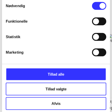
Samtykkevalg
Nødvendig
EA sports
Funktionelle
Gå til serien
Statistik
Marketing
Tillad alle
Tillad valgte
NHL (Pc)
NBA live (Pc)
Su
Afvis
su