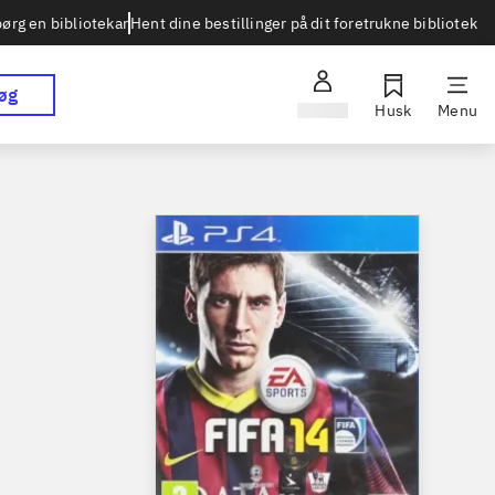
Hent dine bestillinger på dit foretrukne bibliotek
ørg en bibliotekar
øg
Log ind
Husk
Menu