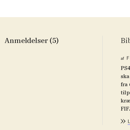
Anmeldelser (5)
Bi
F
af
PS4
ska
fra
til
kræ
FIF
og 
13.