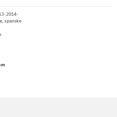
013-2014-
ke, spanske
e
 om