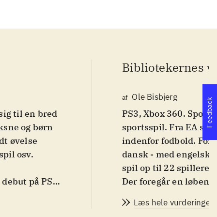
Bibliotekernes v
Ole Bisbjerg
af
Feedback
ig til en bred
PS3, Xbox 360. Sportss
ksne og børn
sportsspil. Fra EA spor
dt øvelse
indenfor fodbold. For 
spil osv.
dansk - med engelske 
spil op til 22 spillere.
s debut på PS4
Der foregår en løbende
kel fra FIFA
små forskelle fra år t
Læs hele vurderingen
est nu også, at
FIFA 14 er det grundl