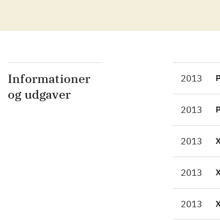
all
skæ
med
nat
som
kon
Informationer
2013
P
kon
og udgaver
meg
2013
P
Der
bed
2013
Nær
per
Gol
2013
Kon
for
2013
FIF