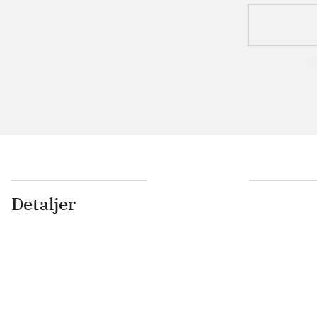
Detaljer
...
...
...
...