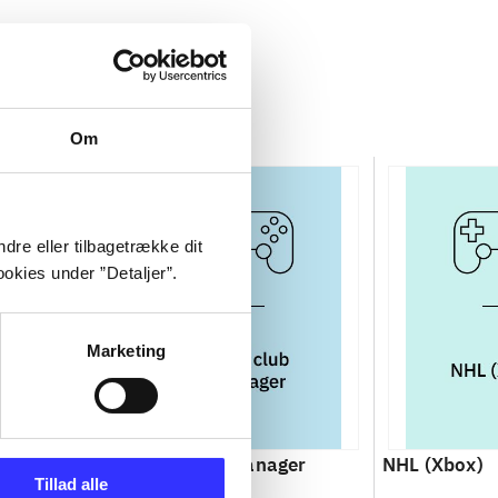
Om
dre eller tilbagetrække dit
okies under ”Detaljer”.
Marketing
000 : SBK
Total club manager
NHL (Xbox)
Tillad alle
orld