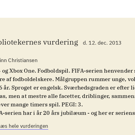
bliotekernes vurdering
d. 12. dec. 2013
inn Christiansen
 og Xbox One. Fodboldspil. FIFA-serien henvender s
re af fodboldelskere. Målgruppen rummer unge, vo
 6 år. Sproget er engelsk. Sværhedsgraden er efter li
pas, men at mestre alle facetter, driblinger, sammen
ver mange timers spil. PEGI: 3
.
A-serien har i år 20 års jubilæum - og her er serien
Xbox One. Grundlæggende er der ikke den store fors
Læs hele vurderingen
 For mange fans af serien er det, der betyder allerm