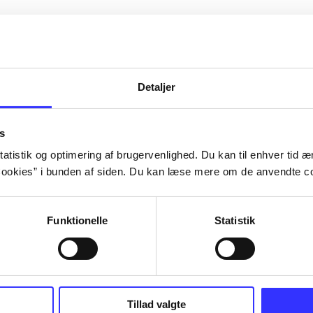
Detaljer
s
atistik og optimering af brugervenlighed. Du kan til enhver tid æn
ookies” i bunden af siden. Du kan læse mere om de anvendte co
Funktionelle
Statistik
NBA live (Pc)
Superbike 2
Tillad valgte
superbike w