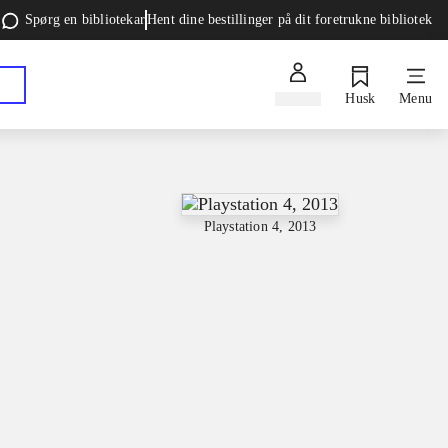
Spørg en bibliotekar
Hent dine bestillinger på dit foretrukne bibliotek
Log ind
Husk
Menu
Playstation 4, 2013