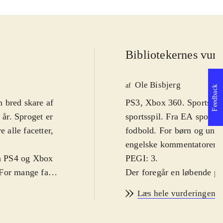
Bibliotekernes vurd
Ole Bisbjerg
af
Feedback
 bred skare af
PS3, Xbox 360. Sportsspil.
år. Sproget er
sportsspil. Fra EA sports 
 alle facetter,
fodbold. For børn og unge
.
engelske kommentatorer. Fo
på PS4 og Xbox
PEGI: 3
.
 For mange fans
Der foregår en løbende pro
r i 2013-2014-
forskelle fra år til år me
Læs hele vurderingen
 sæson-trøjer.
grundlæggende gameplay s
å det hele ser
væsentlig forbedring af s