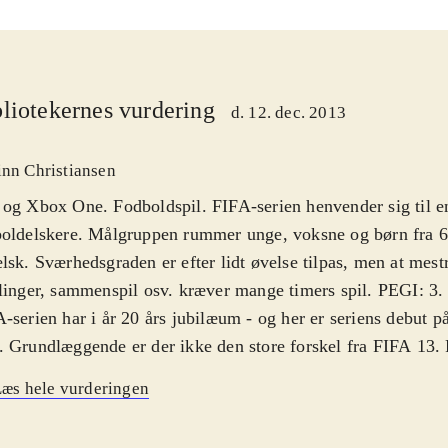
liotekernes vurdering
d. 12. dec. 2013
inn Christiansen
og Xbox One. Fodboldspil. FIFA-serien henvender sig til en
oldelskere. Målgruppen rummer unge, voksne og børn fra 6 
lsk. Sværhedsgraden er efter lidt øvelse tilpas, men at mestre
linger, sammenspil osv. kræver mange timers spil. PEGI: 3
-serien har i år 20 års jubilæum - og her er seriens debut 
 Grundlæggende er der ikke den store forskel fra FIFA 13.
erien er det, der betyder allermest nu også, at alle ændringe
æs hele vurderingen
nen er med, så spillerne på skærmen har de rigtige navne og
er også arbejdet med boldens fysik og spiller-animationer, s