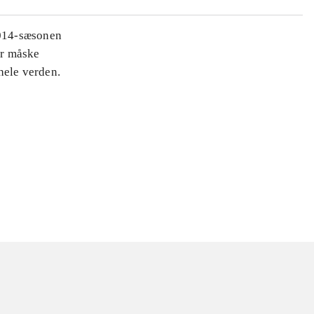
2014-sæsonen
er måske
hele verden.