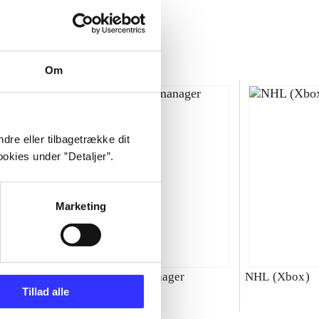
Om
dre eller tilbagetrække dit
okies under ”Detaljer”.
Marketing
00 : SBK
Total club manager
NHL (Xbox)
Tillad alle
ld