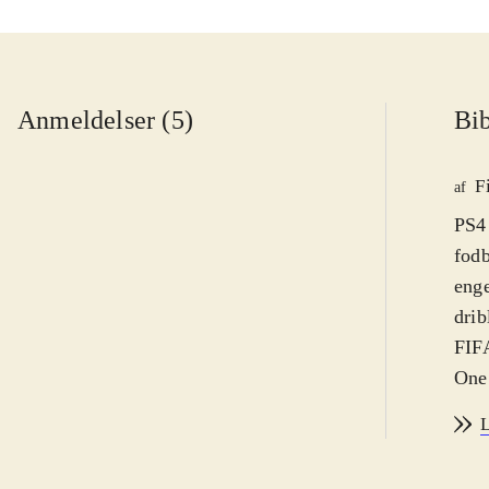
Anmeldelser (5)
Bib
F
af
PS4 
fodb
enge
drib
FIFA
One.
af s
L
sæso
Der 