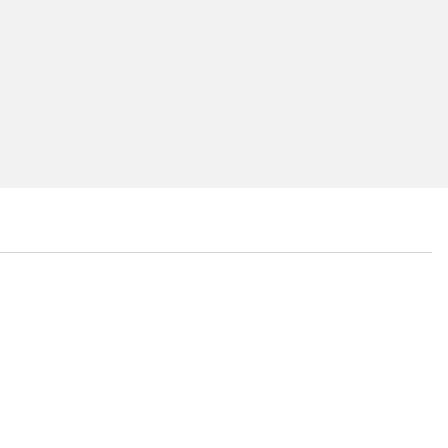
...
...