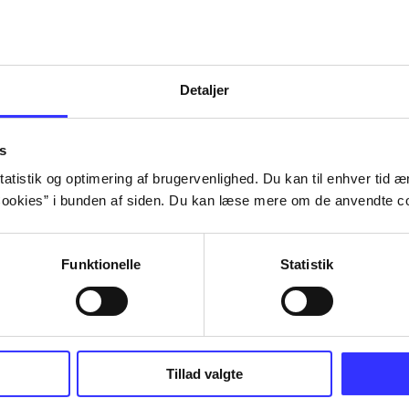
Detaljer
s
atistik og optimering af brugervenlighed. Du kan til enhver tid æn
ookies” i bunden af siden. Du kan læse mere om de anvendte co
Funktionelle
Statistik
NBA live (Pc)
Superbike 20
Tillad valgte
superbike wor
championship