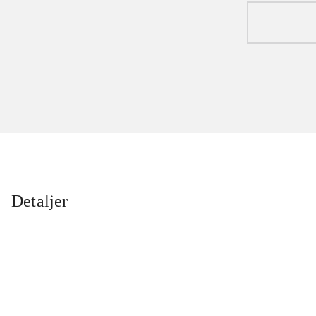
Detaljer
...
...
...
...