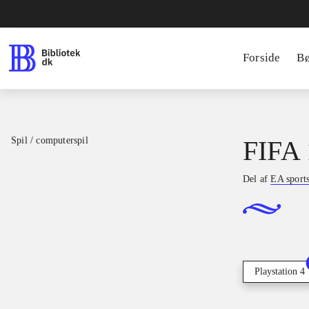
Forside
B
Spil / computerspil
FIFA 
Del af
EA sport
Playstation 4