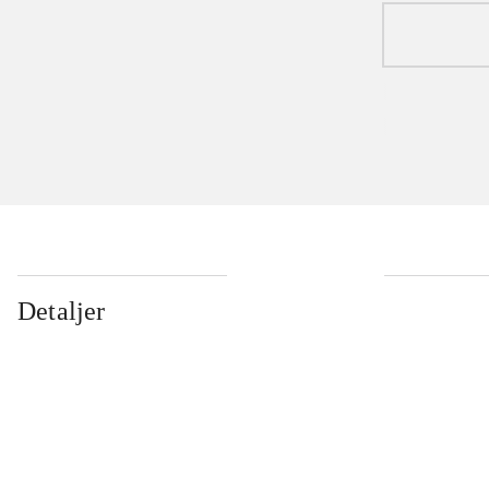
Detaljer
...
...
...
...