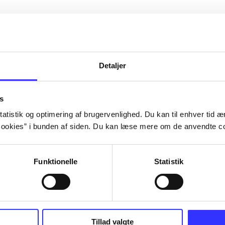
Detaljer
s
atistik og optimering af brugervenlighed. Du kan til enhver tid æn
ookies” i bunden af siden. Du kan læse mere om de anvendte co
Funktionelle
Statistik
NBA live (Pc)
Superbike 20
superbike wor
championship
Tillad valgte