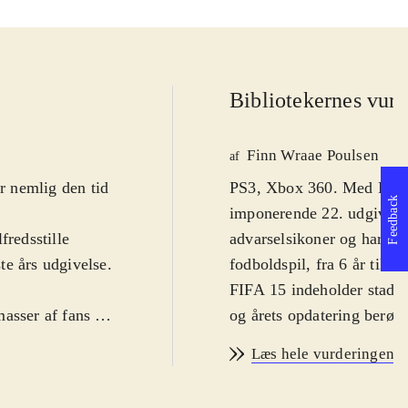
Bibliotekernes vurd
Finn Wraae Poulsen
af
er nemlig den tid
PS3, Xbox 360. Med FIFA 
Feedback
imponerende 22. udgivelse
fredsstille
advarselsikoner og har bud
te års udgivelse.
fodboldspil, fra 6 år til 
FIFA 15 indeholder stadig
masser af fans og
og årets opdatering berøre
 utrolig flot,
også er blevet klemt et pa
Læs hele vurderingen
e rigtige
tidligere versioner af spil
e Superliga.
blevet flot poleret op med