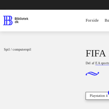
Forside
B
Spil / computerspil
FIFA 
Del af
EA sport
Playstation 4