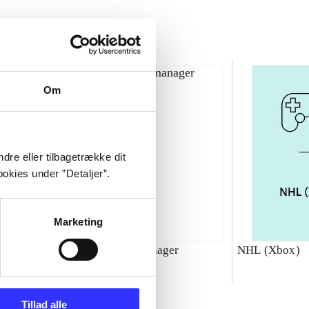
Om
dre eller tilbagetrække dit
okies under ”Detaljer”.
Marketing
00 : SBK
Total club manager
NHL (Xbox)
ld
Tillad alle