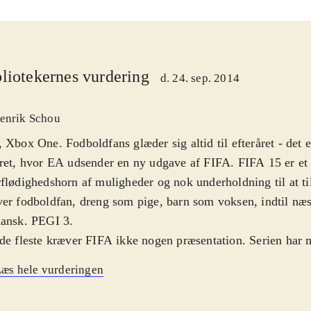
liotekernes vurdering
d. 24. sep. 2014
enrik Schou
 Xbox One. Fodboldfans glæder sig altid til efteråret - det 
ret, hvor EA udsender en ny udgave af FIFA. FIFA 15 er et
flødighedshorn af muligheder og nok underholdning til at til
er fodboldfan, dreng som pige, barn som voksen, indtil næs
dansk. PEGI 3
.
de fleste kræver FIFA ikke nogen præsentation. Serien har 
er nemt at forstå hvorfor. Som sine forgængere er FIFA 15 en
æs hele vurderingen
esignet og brugervenlig simulation af fodboldsporten. Alle d
lere og klubber fra de største ligaer er med - også den dansk