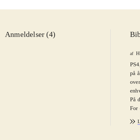
Anmeldelser (4)
Bib
H
af
PS4,
på å
over
enhv
På 
For 
det 
L
veld
spil