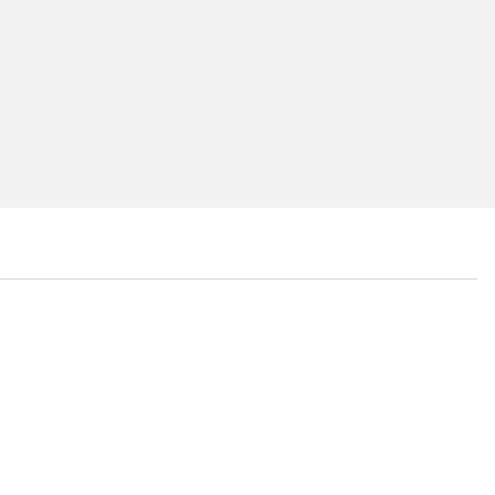
...
...