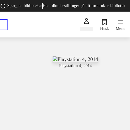
Spørg en bibliotekar
Hent dine bestillinger på dit foretrukne bibliotek
Log ind
Husk
Menu
Playstation 4, 2014