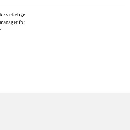
ke virkelige
r manager for
e.