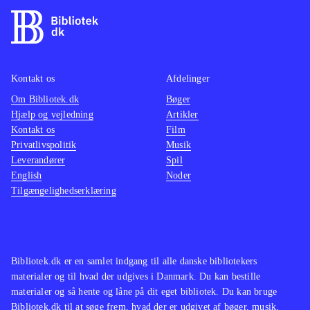
til at tilfredsstille fans af serien. FIFA
Generel
15 er, præcis som FIFA 14, et studie i
mikrosk
virkelig professionelt og stilrent
ændring
spildesign
.
årsudgi
Kontakt os
Afdelinger
Der er ingen tvivl om at FIFA sidder
eftersp
Om Bibliotek.dk
tung på tronen over
Bøger
udgave 
Hjælp og vejledning
Artikler
sportssimulationer. Det er et
min me
Kontakt os
Film
fantastisk stort og omfangsrigt spil,
små og 
Privatlivspolitik
Musik
der hvert eneste år henrykker
Leverandører
Spil
English
Noder
millioner af fans. Det vil FIFA 15
Tilgængelighedserklæring
med sikkerhed også gøre
.
Bibliotek.dk er en samlet indgang til alle danske bibliotekers
materialer og til hvad der udgives i Danmark. Du kan bestille
materialer og så hente og låne på dit eget bibliotek. Du kan bruge
Bibliotek.dk til at søge frem, hvad der er udgivet af bøger, musik,