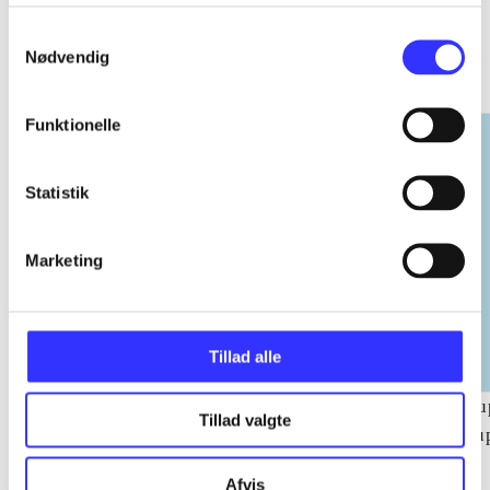
EA sports
Samtykkevalg
Nødvendig
Gå til serien
Funktionelle
Statistik
Marketing
Tillad alle
NHL (Pc)
NBA live (Pc)
Su
Tillad valgte
su
ch
Afvis