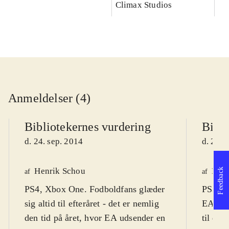
Climax Studios
Anmeldelser (4)
Bibliotekernes vurdering
Bibli
d. 24. sep. 2014
d. 24. 
Henrik Schou
Finn
Feedback
af
af
PS4, Xbox One. Fodboldfans glæder
PS3, X
sig altid til efteråret - det er nemlig
EA's m
den tid på året, hvor EA udsender en
til den