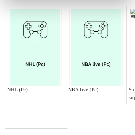
NHL (Pc)
NBA live (Pc)
Su
su
ch