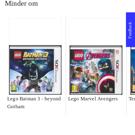
Minder om
Feedback
Lego Batman 3 - beyond
Lego Marvel Avengers
Te
Gotham