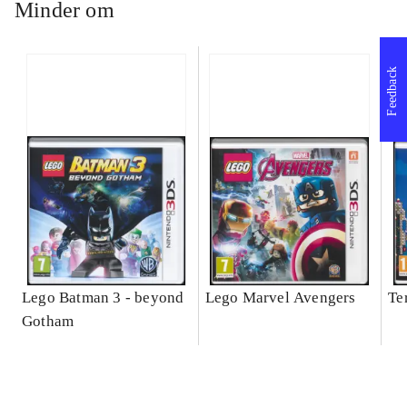
Minder om
Feedback
Lego Batman 3 - beyond
Lego Marvel Avengers
Te
Gotham