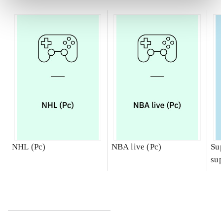
NHL (Pc)
NBA live (Pc)
Su
su
ch