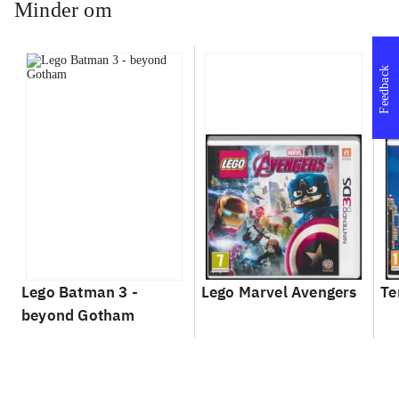
Minder om
Feedback
Lego Batman 3 -
Lego Marvel Avengers
Te
beyond Gotham