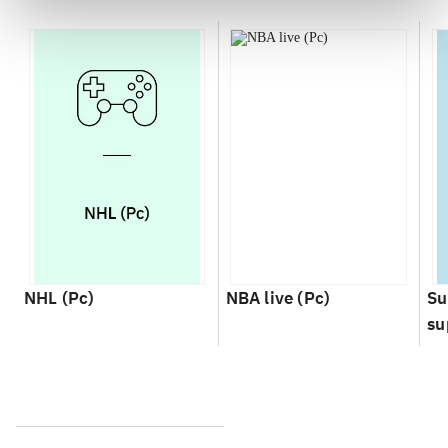
NHL (Pc)
NBA live (Pc)
Su
su
ch