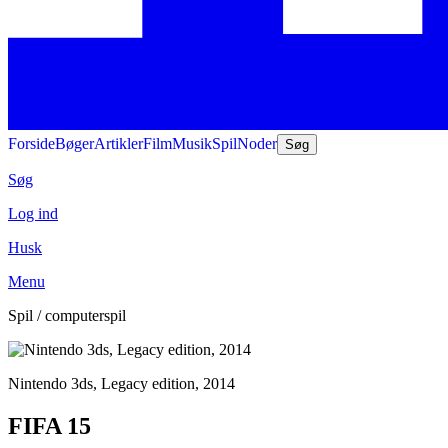
Forside
Bøger
Artikler
Film
Musik
Spil
Noder
Søg
Søg
Log ind
Husk
Menu
Spil / computerspil
Nintendo 3ds, Legacy edition, 2014
FIFA 15