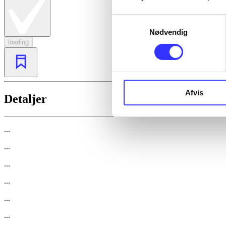
Samtykkevalg
Nødvendig
loading
Afvis
Detaljer
...
...
...
...
...
...