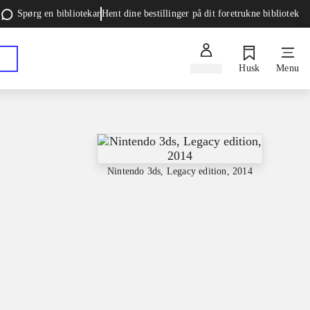
Spørg en bibliotekar
Hent dine bestillinger på dit foretrukne bibliotek
Log ind
Husk
Menu
Nintendo 3ds, Legacy edition, 2014