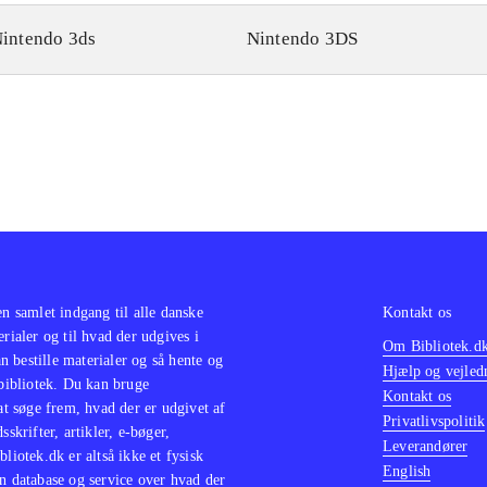
intendo 3ds
Nintendo 3DS
en samlet indgang til alle danske
Kontakt os
erialer og til hvad der udgives i
Om Bibliotek.d
 bestille materialer og så hente og
Hjælp og vejled
 bibliotek. Du kan bruge
Kontakt os
 at søge frem, hvad der er udgivet af
Privatlivspolitik
sskrifter, artikler, e-bøger,
Leverandører
bliotek.dk er altså ikke et fysisk
English
n database og service over hvad der