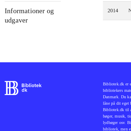
Informationer og
2014
N
udgaver
Bibliotek.dk er 
bibliotekers mat
Danmark. Du kan
låne på dit eget
Bibliotek.dk til
bøger, musik, tid
lydbøger osv. Bi
bibliotek, men e