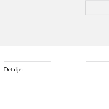
Detaljer
...
...
...
...