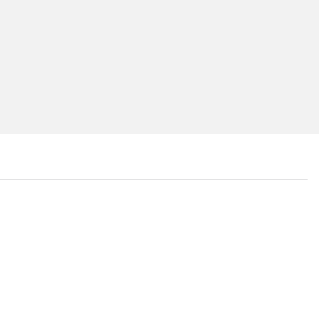
...
...