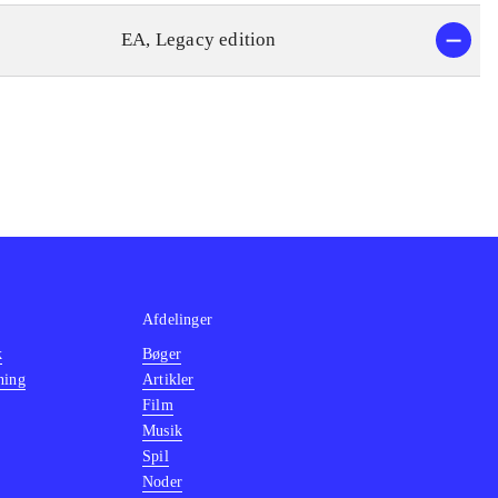
EA, Legacy edition
Afdelinger
k
Bøger
ning
Artikler
Film
Musik
Spil
Noder