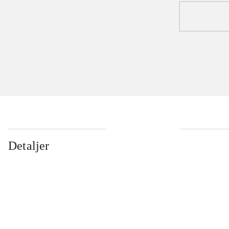
Detaljer
...
...
...
...