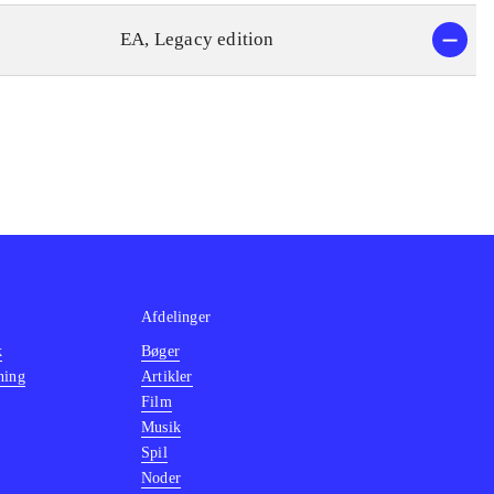
EA, Legacy edition
Afdelinger
k
Bøger
ning
Artikler
Film
Musik
Spil
Noder