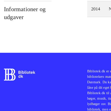
Informationer og
2014
N
udgaver
Bibliotek.dk er 
bibliotekers mat
Danmark. Du kan
låne på dit eget
Bibliotek.dk til
bøger, musik, tid
lydbøger osv. Bi
bibliotek, men e