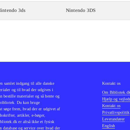
intendo 3ds
Nintendo 3DS
en samlet indgang til alle danske
Kontakt os
erialer og til hvad der udgives i
Om Bibliotek.d
 bestille materialer og så hente og
Hjælp og vejled
 bibliotek. Du kan bruge
Kontakt os
 at søge frem, hvad der er udgivet af
Privatlivspolitik
sskrifter, artikler, e-bøger,
Leverandører
bliotek.dk er altså ikke et fysisk
English
n database og service over hvad der