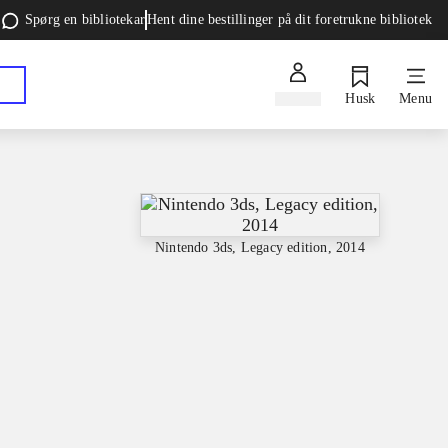
Spørg en bibliotekar
Hent dine bestillinger på dit foretrukne bibliotek
Log ind
Husk
Menu
Nintendo 3ds, Legacy edition, 2014