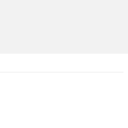
...
...