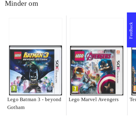
Minder om
Feedback
Lego Batman 3 - beyond
Lego Marvel Avengers
Te
Gotham