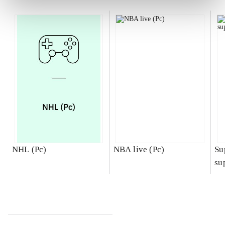
NHL (Pc)
NBA live (Pc)
Su
su
ch