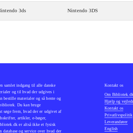
intendo 3ds
Nintendo 3DS
en samlet indgang til alle danske
Kontakt os
erialer og til hvad der udgives i
Om Bibliotek.d
 bestille materialer og så hente og
Hjælp og vejled
 bibliotek. Du kan bruge
Kontakt os
 at søge frem, hvad der er udgivet af
Privatlivspolitik
sskrifter, artikler, e-bøger,
Leverandører
bliotek.dk er altså ikke et fysisk
English
n database og service over hvad der