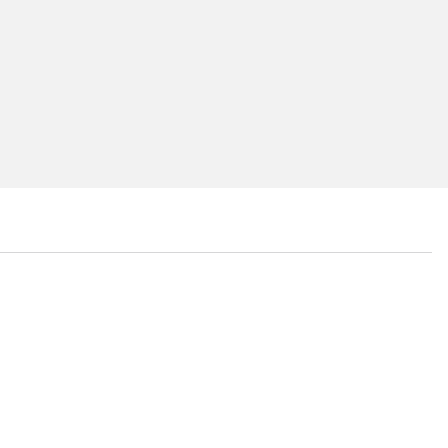
...
...