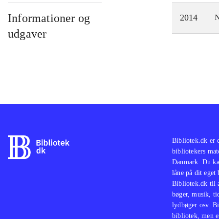
Informationer og
2014
N
udgaver
Bibliotek.dk er 
bibliotekers mat
Danmark. Du kan
låne på dit eget
Bibliotek.dk til
bøger, musik, tid
lydbøger osv. Bi
bibliotek, men e