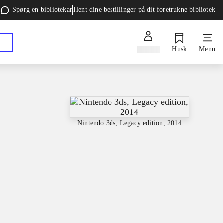
Spørg en bibliotekar
Hent dine bestillinger på dit foretrukne bibliotek
Log ind
Husk
Menu
Nintendo 3ds, Legacy edition, 2014