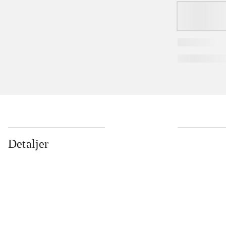
Detaljer
...
...
...
...