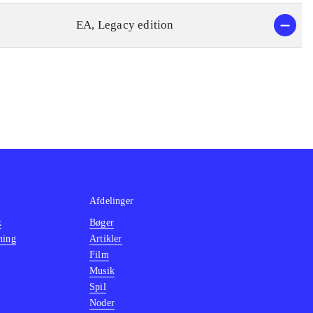
EA, Legacy edition
Afdelinger
k
Bøger
ning
Artikler
Film
Musik
Spil
Noder