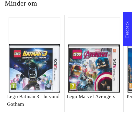
Minder om
Feedback
Lego Batman 3 - beyond
Lego Marvel Avengers
Te
Gotham