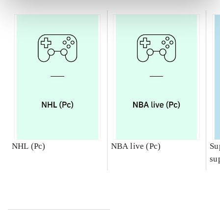
NHL (Pc)
NBA live (Pc)
Su
su
ch