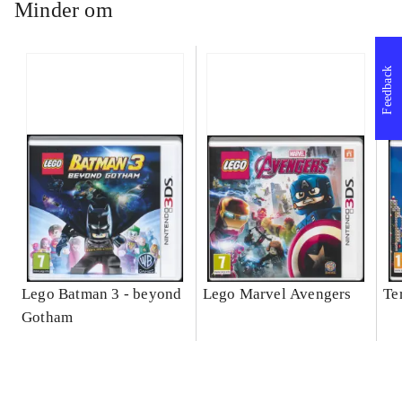
Minder om
Feedback
Lego Batman 3 - beyond
Lego Marvel Avengers
Te
Gotham