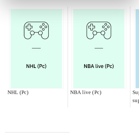
NHL (Pc)
NBA live (Pc)
Su
su
ch