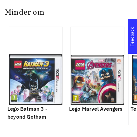
Minder om
Feedback
Lego Batman 3 -
Lego Marvel Avengers
Te
beyond Gotham