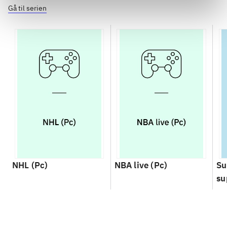
Gå til serien
NHL (Pc)
NBA live (Pc)
Su
su
ch