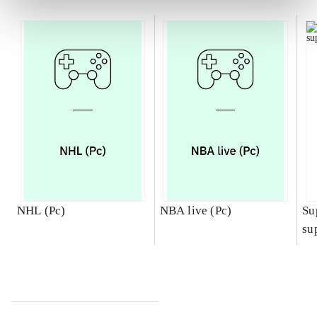
NHL (Pc)
NBA live (Pc)
Su
su
ch