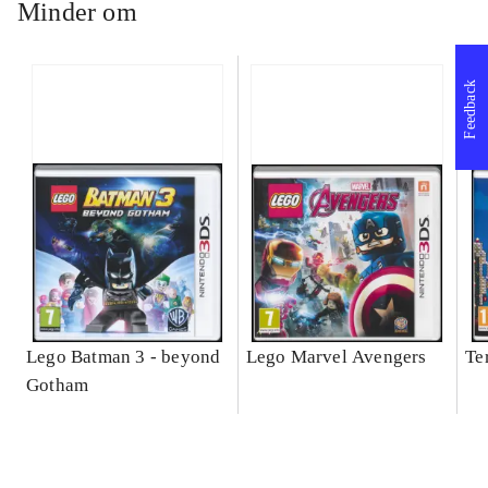
Minder om
Feedback
Lego Batman 3 - beyond
Lego Marvel Avengers
Te
Gotham