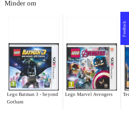
Minder om
Feedback
Lego Batman 3 - beyond
Lego Marvel Avengers
Te
Gotham