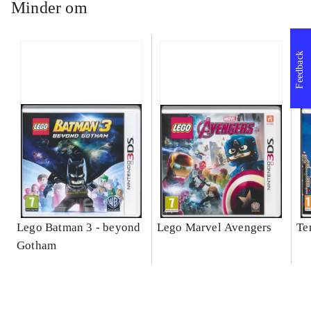
Minder om
Feedback
Lego Batman 3 - beyond
Lego Marvel Avengers
Te
Gotham