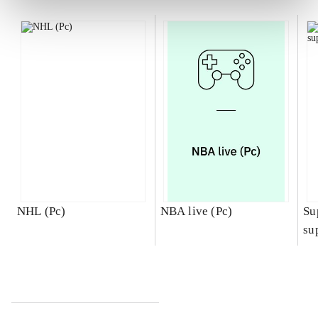
NHL (Pc)
NBA live (Pc)
Su
su
ch