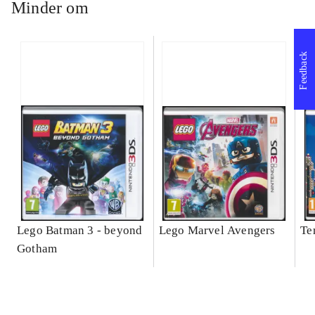
Minder om
Feedback
Lego Batman 3 - beyond
Lego Marvel Avengers
Te
Gotham