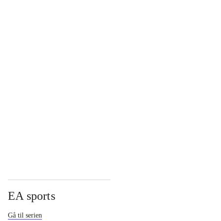
...
...
...
...
EA sports
Gå til serien