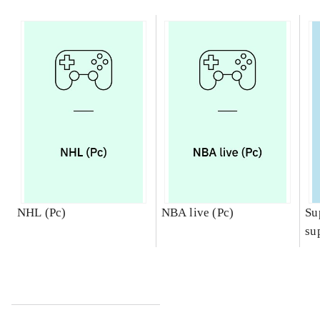
NHL (Pc)
NBA live (Pc)
Su
su
ch