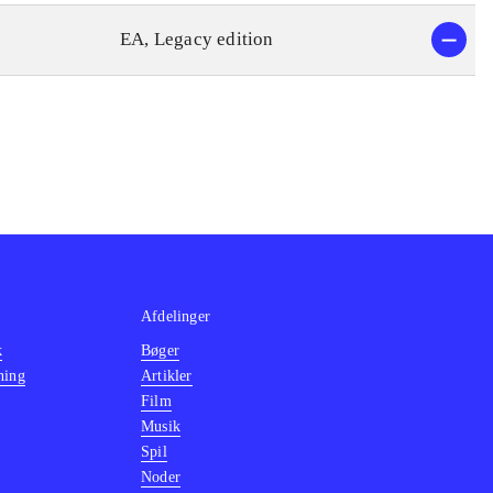
EA, Legacy edition
Afdelinger
k
Bøger
ning
Artikler
Film
Musik
Spil
Noder