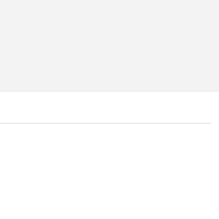
...
...