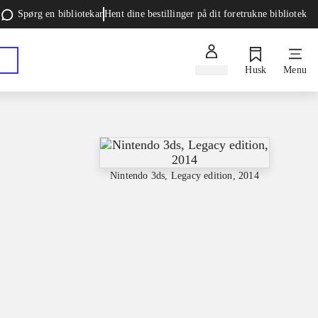
Spørg en bibliotekar
Hent dine bestillinger på dit foretrukne bibliotek
Log ind
Husk
Menu
Nintendo 3ds, Legacy edition, 2014