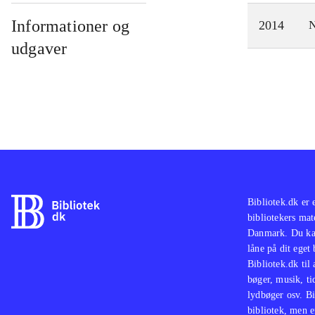
Informationer og
2014
N
udgaver
Bibliotek.dk er 
bibliotekers mat
Danmark. Du kan
låne på dit eget
Bibliotek.dk til
bøger, musik, tid
lydbøger osv. Bi
bibliotek, men e