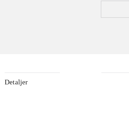
Detaljer
...
...
...
...