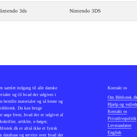
intendo 3ds
Nintendo 3DS
en samlet indgang til alle danske
Kontakt os
erialer og til hvad der udgives i
Om Bibliotek.d
 bestille materialer og så hente og
Hjælp og vejled
 bibliotek. Du kan bruge
Kontakt os
 at søge frem, hvad der er udgivet af
Privatlivspolitik
sskrifter, artikler, e-bøger,
Leverandører
bliotek.dk er altså ikke et fysisk
English
n database og service over hvad der