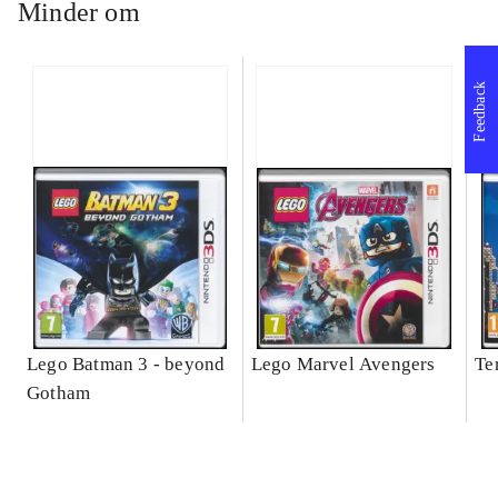
Minder om
Feedback
Lego Batman 3 - beyond
Lego Marvel Avengers
Te
Gotham