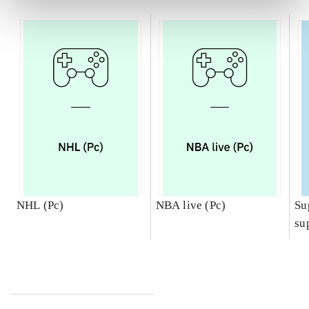
NHL (Pc)
NBA live (Pc)
Su
su
ch