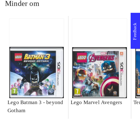
Minder om
Feedback
Lego Batman 3 - beyond
Lego Marvel Avengers
Te
Gotham