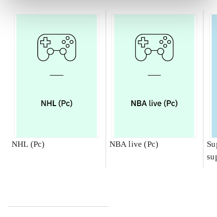
NHL (Pc)
NBA live (Pc)
Su
su
ch