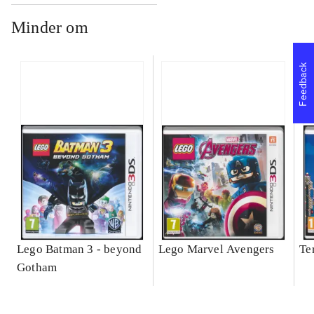
Minder om
Feedback
Lego Batman 3 - beyond
Lego Marvel Avengers
Te
Gotham