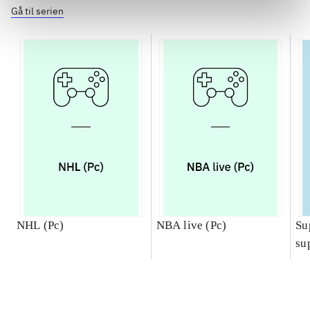
Gå til serien
NHL (Pc)
NBA live (Pc)
Su
su
ch