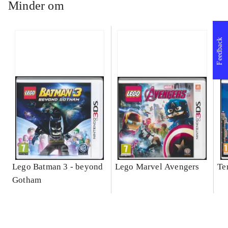
Minder om
Feedback
Lego Batman 3 - beyond
Lego Marvel Avengers
Te
Gotham