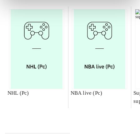
NHL (Pc)
NBA live (Pc)
Su
su
ch