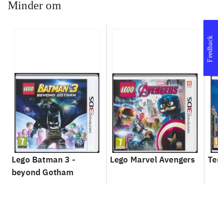
Minder om
Feedback
Lego Batman 3 -
Lego Marvel Avengers
Te
beyond Gotham