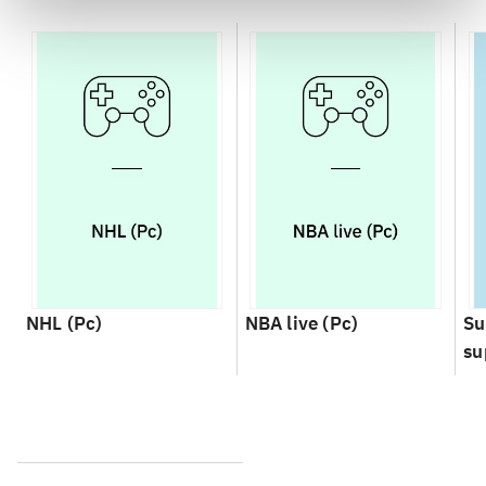
NHL (Pc)
NBA live (Pc)
Su
su
ch