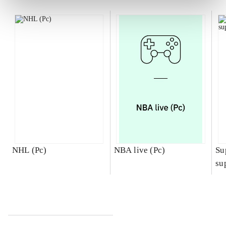
NHL (Pc)
NBA live (Pc)
Su
su
ch