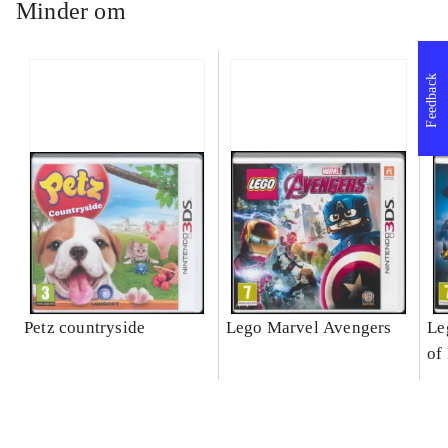
Minder om
Feedback
Petz countryside
Lego Marvel Avengers
Le
of