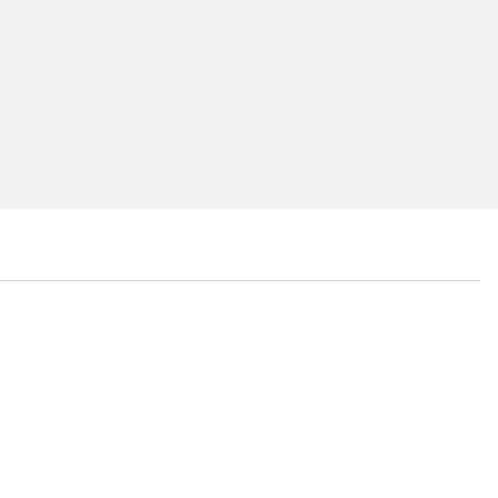
...
...