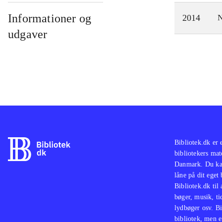
Informationer og
2014
N
udgaver
Bibliotek.dk er 
bibliotekers mat
Danmark. Du kan
låne på dit eget
Bibliotek.dk til
bøger, musik, tid
lydbøger osv. Bi
bibliotek, men e