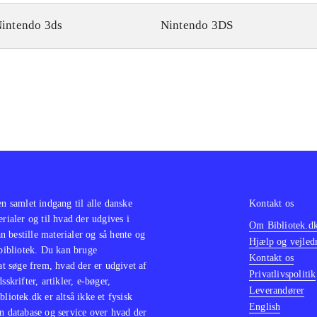
intendo 3ds
Nintendo 3DS
en samlet indgang til alle danske
Kontakt os
erialer og til hvad der udgives i
Om Bibliotek.d
 bestille materialer og så hente og
Hjælp og vejled
 bibliotek. Du kan bruge
Kontakt os
 at søge frem, hvad der er udgivet af
Privatlivspolitik
sskrifter, artikler, e-bøger,
Leverandører
bliotek.dk er altså ikke et fysisk
English
n database og service over hvad der