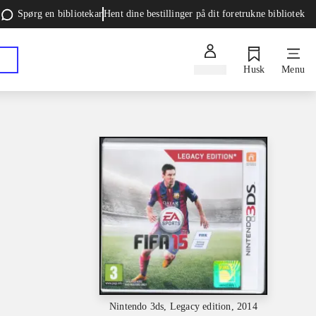
Spørg en bibliotekar
Hent dine bestillinger på dit foretrukne bibliotek
Log ind
Husk
Menu
Nintendo 3ds, Legacy edition, 2014