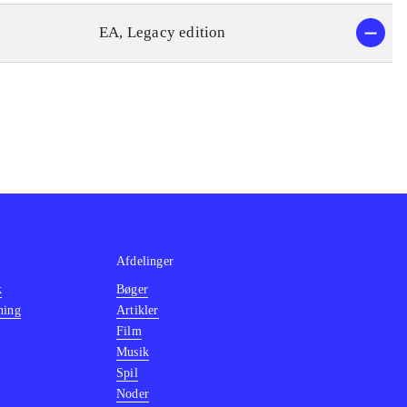
EA, Legacy edition
Afdelinger
k
Bøger
ning
Artikler
Film
Musik
Spil
Noder