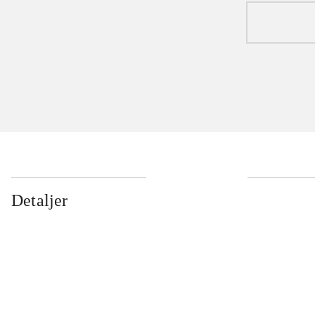
Detaljer
...
...
...
...