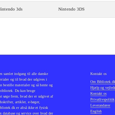
intendo 3ds
Nintendo 3DS
en samlet indgang til alle danske
Kontakt os
erialer og til hvad der udgives i
Om Bibliotek.d
 bestille materialer og så hente og
Hjælp og vejled
 bibliotek. Du kan bruge
Kontakt os
 at søge frem, hvad der er udgivet af
Privatlivspolitik
sskrifter, artikler, e-bøger,
Leverandører
bliotek.dk er altså ikke et fysisk
English
n database og service over hvad der