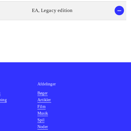
EA, Legacy edition
Afdelinger
k
Bøger
ning
Artikler
Film
Musik
Spil
Noder