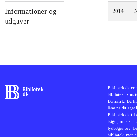
Informationer og
2014
N
udgaver
Bibliotek.dk er 
bibliotekers mat
Danmark. Du kan
låne på dit eget
Bibliotek.dk til
bøger, musik, tid
lydbøger osv. Bi
bibliotek, men e