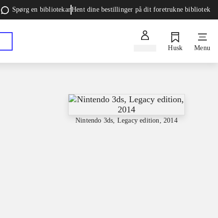
Spørg en bibliotekar
Hent dine bestillinger på dit foretrukne bibliotek
Log ind
Husk
Menu
Nintendo 3ds, Legacy edition, 2014