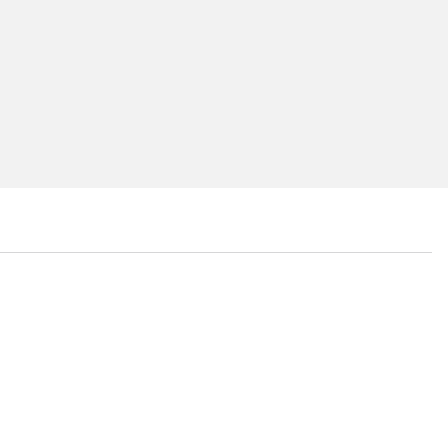
...
...