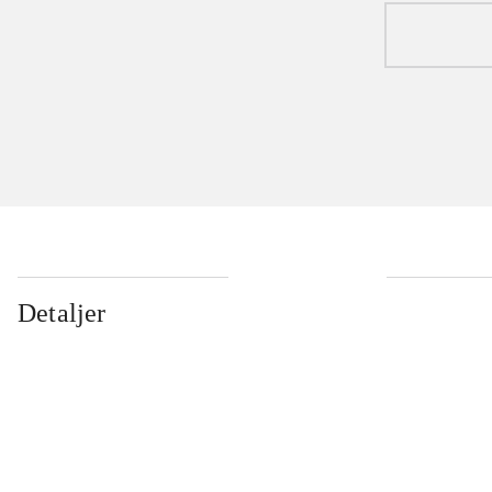
Detaljer
...
...
...
...