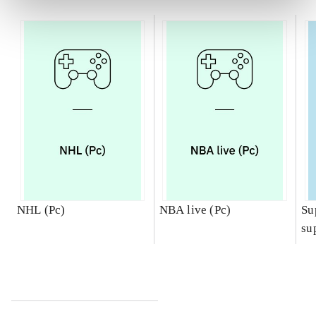
NHL (Pc)
NBA live (Pc)
Su
su
ch