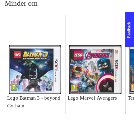
Minder om
Feedback
Lego Batman 3 - beyond
Lego Marvel Avengers
Te
Gotham