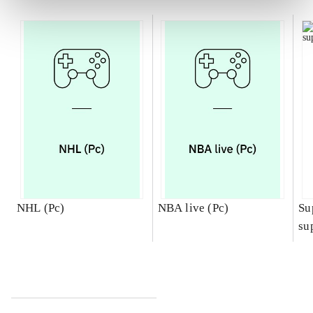
NHL (Pc)
NBA live (Pc)
Su
su
ch