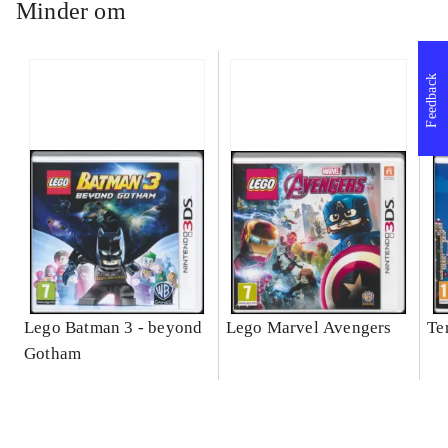
Minder om
Feedback
Lego Batman 3 - beyond
Lego Marvel Avengers
Te
Gotham