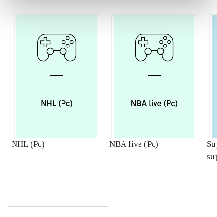
NHL (Pc)
NBA live (Pc)
Su
su
ch