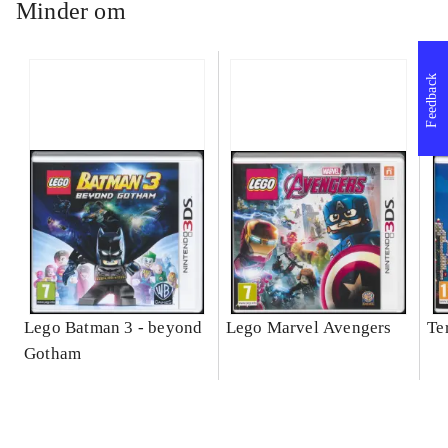
Minder om
Feedback
Lego Batman 3 - beyond
Lego Marvel Avengers
Te
Gotham