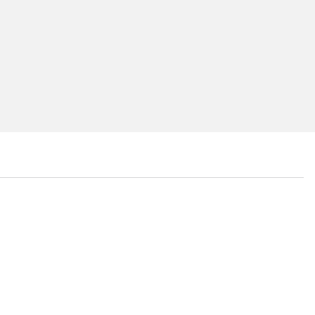
...
...