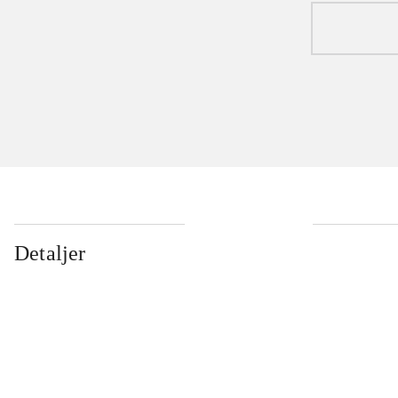
Detaljer
...
...
...
...