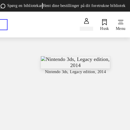
Spørg en bibliotekar
Hent dine bestillinger på dit foretrukne bibliotek
Log ind
Husk
Menu
Nintendo 3ds, Legacy edition, 2014