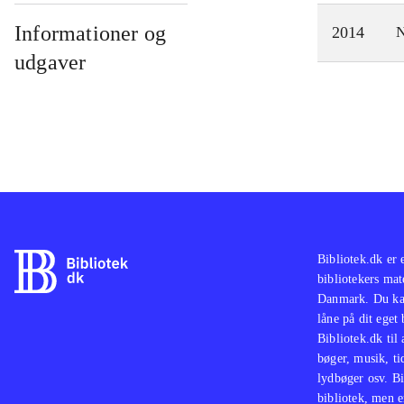
Informationer og
2014
N
udgaver
Bibliotek.dk er 
bibliotekers mat
Danmark. Du kan
låne på dit eget
Bibliotek.dk til
bøger, musik, tid
lydbøger osv. Bi
bibliotek, men e