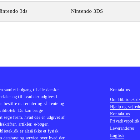
intendo 3ds
Nintendo 3DS
en samlet indgang til alle danske
Kontakt os
erialer og til hvad der udgives i
Om Bibliotek.d
 bestille materialer og så hente og
Hjælp og vejled
 bibliotek. Du kan bruge
Kontakt os
 at søge frem, hvad der er udgivet af
Privatlivspolitik
sskrifter, artikler, e-bøger,
Leverandører
bliotek.dk er altså ikke et fysisk
English
n database og service over hvad der