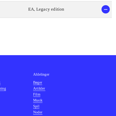
EA, Legacy edition
Afdelinger
k
Bøger
ning
Artikler
Film
Musik
Spil
Noder