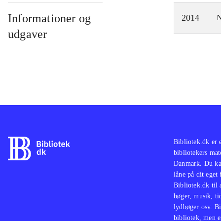
Informationer og
2014
N
udgaver
Bibliotek.dk er 
bibliotekers mat
Danmark. Du kan
låne på dit eget
Bibliotek.dk til
bøger, musik, tid
lydbøger osv. Bi
bibliotek, men e