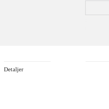
Detaljer
...
...
...
...