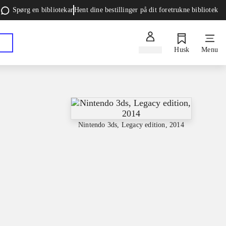
Spørg en bibliotekar
Hent dine bestillinger på dit foretrukne bibliotek
Log ind
Husk
Menu
Nintendo 3ds, Legacy edition, 2014