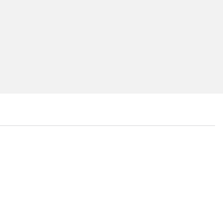
...
...