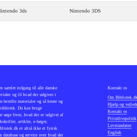
intendo 3ds
Nintendo 3DS
en samlet indgang til alle danske
Kontakt os
erialer og til hvad der udgives i
Om Bibliotek.d
 bestille materialer og så hente og
Hjælp og vejled
 bibliotek. Du kan bruge
Kontakt os
 at søge frem, hvad der er udgivet af
Privatlivspolitik
sskrifter, artikler, e-bøger,
Leverandører
bliotek.dk er altså ikke et fysisk
English
n database og service over hvad der