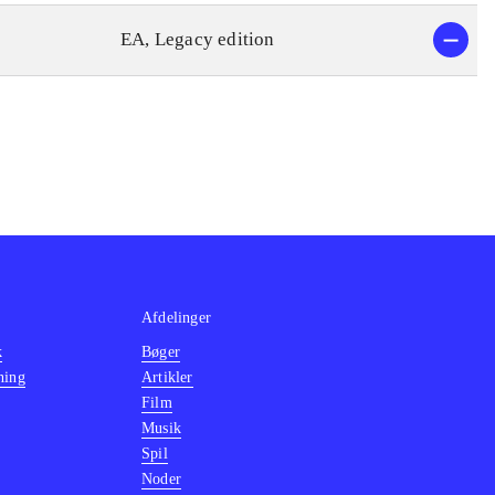
EA, Legacy edition
Afdelinger
k
Bøger
ning
Artikler
Film
Musik
Spil
Noder