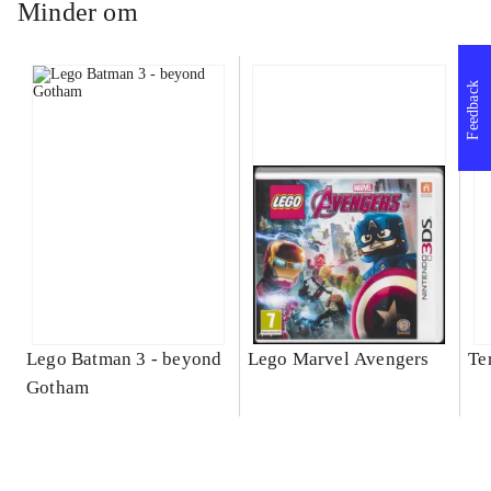
Minder om
Feedback
Lego Batman 3 - beyond
Lego Marvel Avengers
Te
Gotham