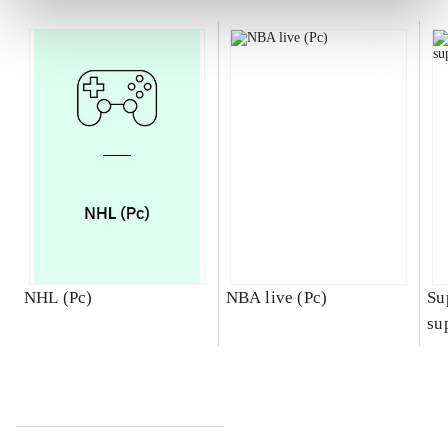
NHL (Pc)
NBA live (Pc)
Su
su
ch