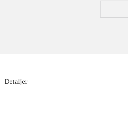
Detaljer
...
...
...
...