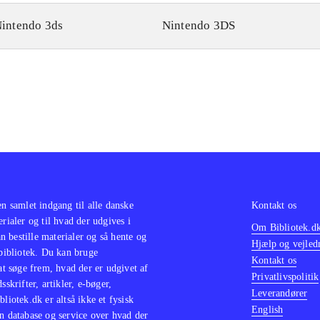
intendo 3ds
Nintendo 3DS
en samlet indgang til alle danske
Kontakt os
erialer og til hvad der udgives i
Om Bibliotek.d
 bestille materialer og så hente og
Hjælp og vejled
 bibliotek. Du kan bruge
Kontakt os
 at søge frem, hvad der er udgivet af
Privatlivspolitik
sskrifter, artikler, e-bøger,
Leverandører
bliotek.dk er altså ikke et fysisk
English
n database og service over hvad der