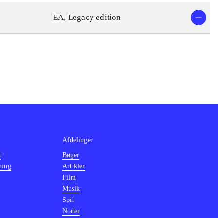
EA, Legacy edition
Afdelinger
k
Bøger
ning
Artikler
Film
Musik
Spil
Noder