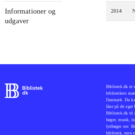
Informationer og
2014
N
udgaver
Bibliotek.dk er 
bibliotekers mat
Danmark. Du kan
låne på dit eget
Bibliotek.dk til
bøger, musik, tid
lydbøger osv. Bi
bibliotek, men e