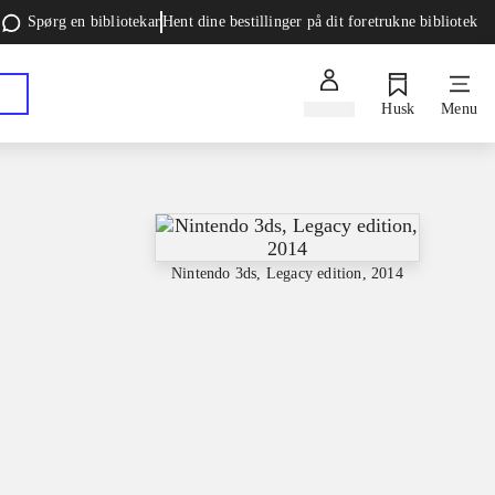
Spørg en bibliotekar
Hent dine bestillinger på dit foretrukne bibliotek
Log ind
Husk
Menu
Nintendo 3ds, Legacy edition, 2014