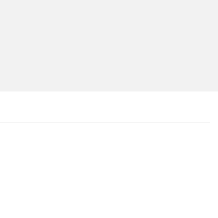
...
...