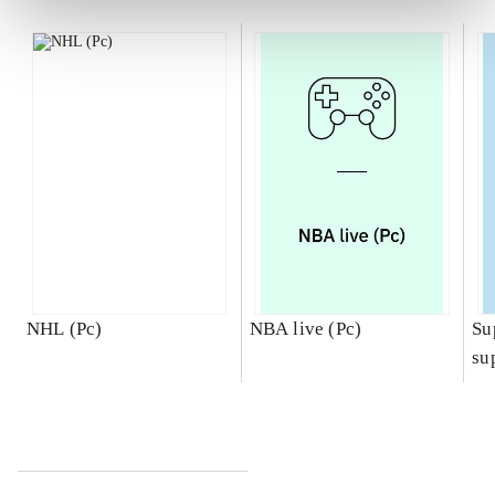
NHL (Pc)
NBA live (Pc)
Su
su
ch