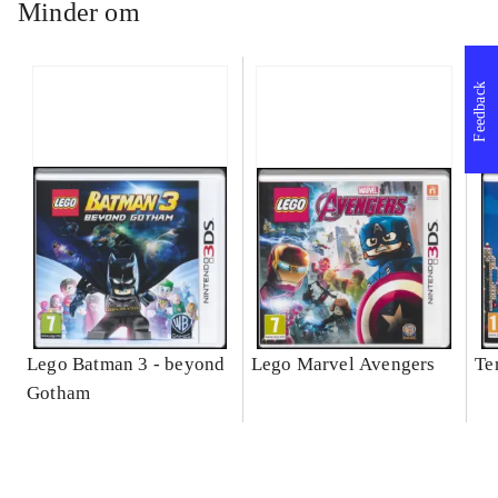
Minder om
Feedback
Lego Batman 3 - beyond
Lego Marvel Avengers
Te
Gotham