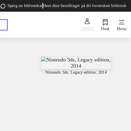
Spørg en bibliotekar
Hent dine bestillinger på dit foretrukne bibliotek
Log ind
Husk
Menu
Nintendo 3ds, Legacy edition, 2014