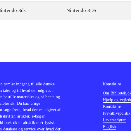
intendo 3ds
Nintendo 3DS
en samlet indgang til alle danske
Kontakt os
erialer og til hvad der udgives i
Om Bibliotek.d
 bestille materialer og så hente og
Hjælp og vejled
 bibliotek. Du kan bruge
Kontakt os
 at søge frem, hvad der er udgivet af
Privatlivspolitik
sskrifter, artikler, e-bøger,
Leverandører
bliotek.dk er altså ikke et fysisk
English
n database og service over hvad der