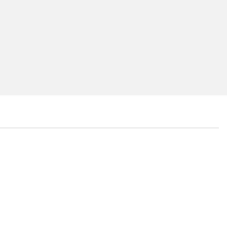
...
...