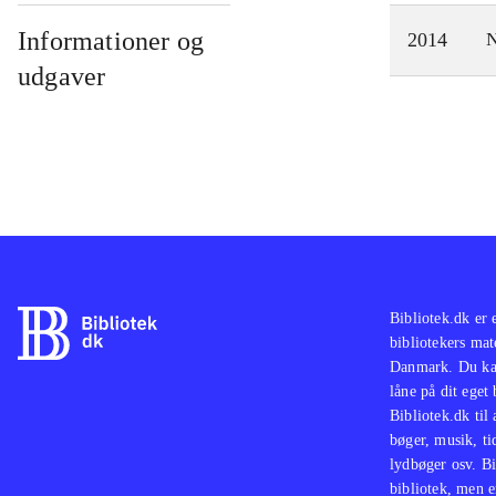
Informationer og
2014
N
udgaver
Bibliotek.dk er 
bibliotekers mat
Danmark. Du kan
låne på dit eget
Bibliotek.dk til
bøger, musik, tid
lydbøger osv. Bi
bibliotek, men e