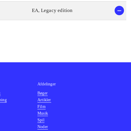
EA, Legacy edition
Afdelinger
k
Bøger
ning
Artikler
Film
Musik
Spil
Noder