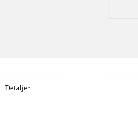
Detaljer
...
...
...
...