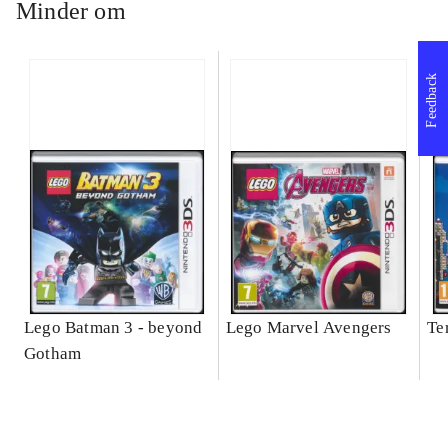
Minder om
Feedback
Lego Batman 3 - beyond
Lego Marvel Avengers
Te
Gotham