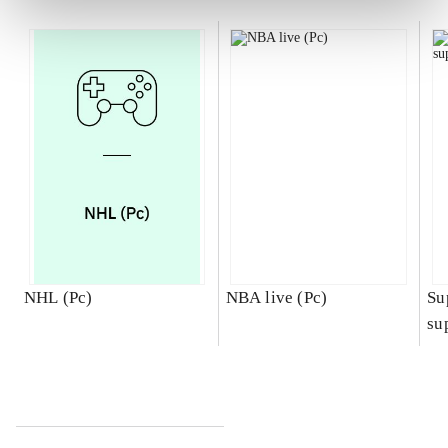
NHL (Pc)
NBA live (Pc)
Su
su
ch