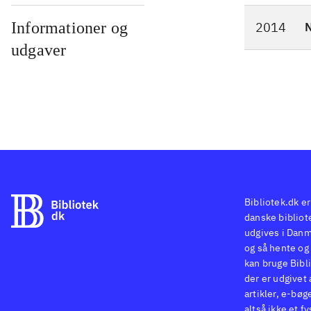
Informationer og
2014
N
udgaver
Bibliotek.dk er
danske bibliote
udgives i Danm
og så hente og 
kan bruge Bibli
der er udgivet 
artikler, e-bøg
altså ikke et f