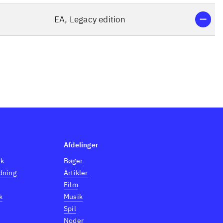
EA, Legacy edition
Afdelinger
dk
Bøger
dning
Artikler
Film
k
Musik
Spil
Noder