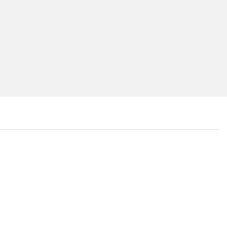
...
...