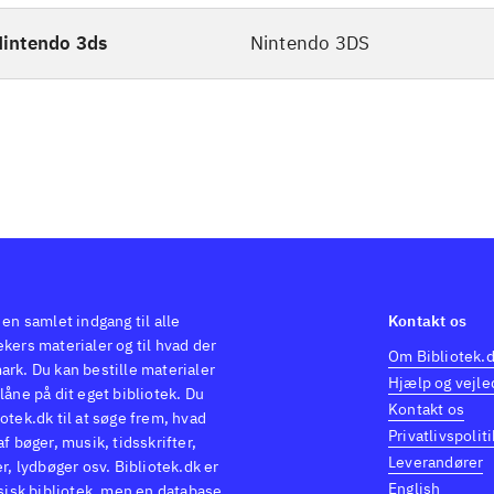
intendo 3ds
Nintendo 3DS
 en samlet indgang til alle
Kontakt os
kers materialer og til hvad der
Om Bibliotek.
ark. Du kan bestille materialer
Hjælp og vejle
låne på dit eget bibliotek. Du
Kontakt os
otek.dk til at søge frem, hvad
Privatlivspoliti
af bøger, musik, tidsskrifter,
Leverandører
er, lydbøger osv. Bibliotek.dk er
English
ysisk bibliotek, men en database