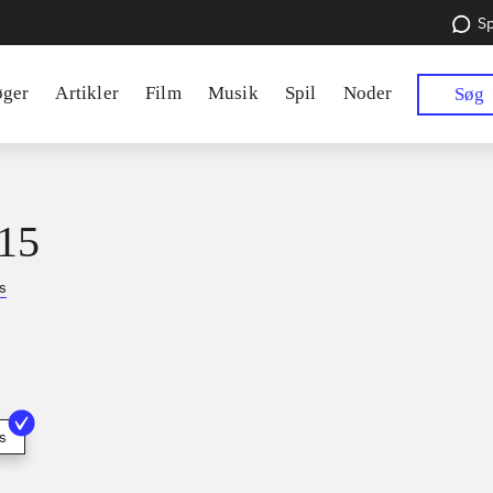
Sp
øger
Artikler
Film
Musik
Spil
Noder
Søg
15
s
s