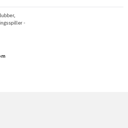
lubber,
ngsspiller -
 om