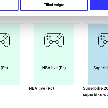
Tillad valgte
NBA live (Pc)
Superbike 2
superbike w
championsh