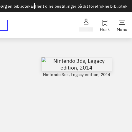
Hent dine bestillinger på dit foretrukne bibliotek
ørg en bibliotekar
Log ind
Husk
Menu
Nintendo 3ds, Legacy edition, 2014