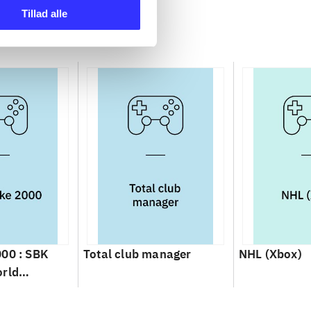
Tillad alle
000 : SBK
Total club manager
NHL (Xbox)
orld
ip