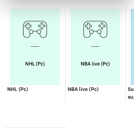
NHL (Pc)
NBA live (Pc)
Su
su
ch