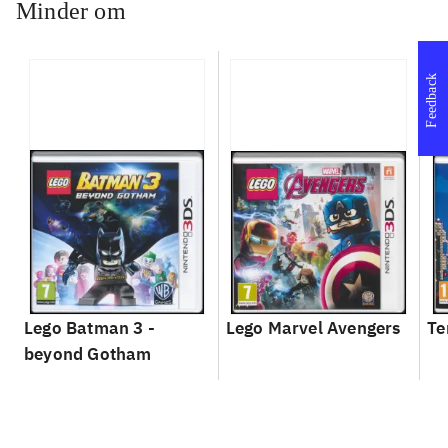
Minder om
Feedback
Lego Batman 3 -
Lego Marvel Avengers
Te
beyond Gotham