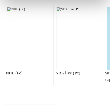
NHL (Pc)
NBA live (Pc)
Su
su
ch