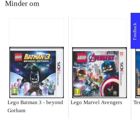
Minder om
Feedback
Lego Batman 3 - beyond
Lego Marvel Avengers
Te
Gotham