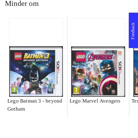
Minder om
Feedback
Lego Batman 3 - beyond
Lego Marvel Avengers
Te
Gotham