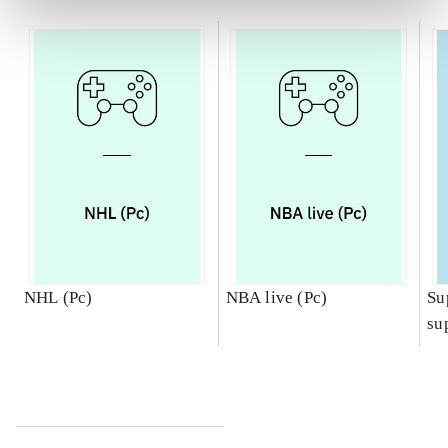
NHL (Pc)
NBA live (Pc)
Su
su
ch