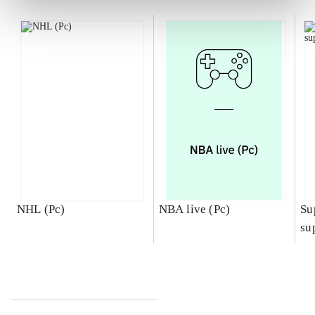
NHL (Pc)
NBA live (Pc)
Su
su
ch