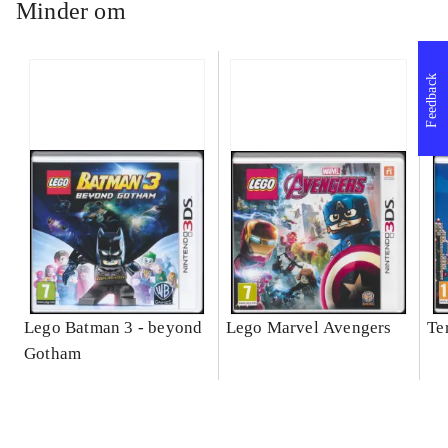
Minder om
Feedback
Lego Batman 3 - beyond
Lego Marvel Avengers
Te
Gotham