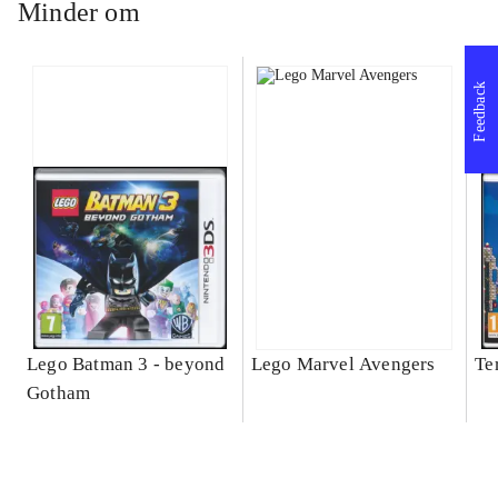
Minder om
Feedback
Lego Batman 3 - beyond
Lego Marvel Avengers
Te
Gotham