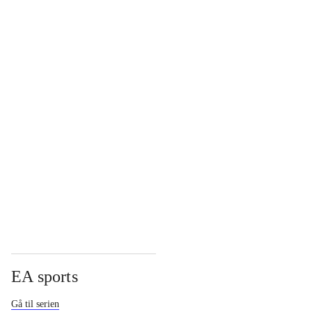
...
...
...
...
EA sports
Gå til serien