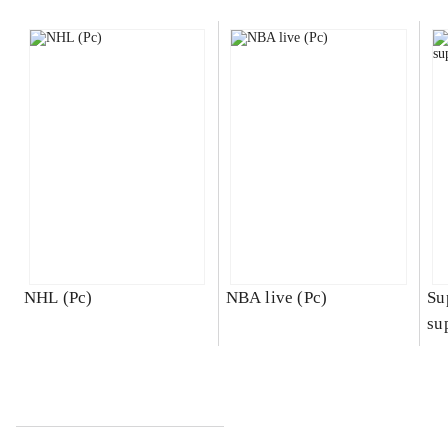
NHL (Pc)
NBA live (Pc)
Su
su
ch