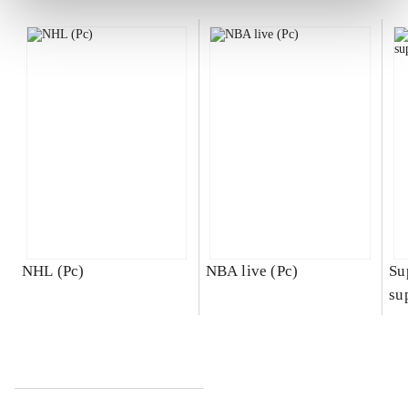
NHL (Pc)
NBA live (Pc)
Su
su
ch