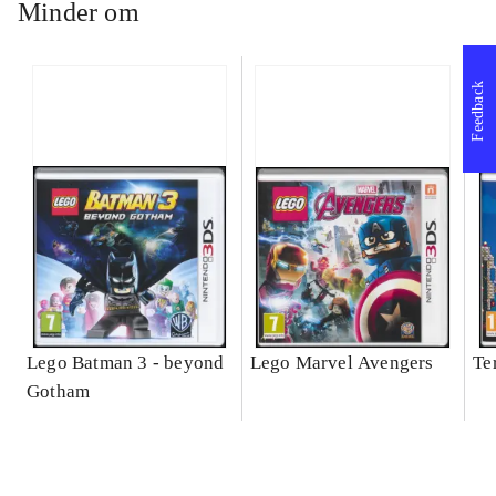
Minder om
Feedback
Lego Batman 3 - beyond
Lego Marvel Avengers
Te
Gotham