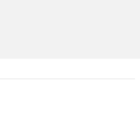
...
...