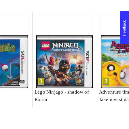
Feedback
Lego Ninjago - shadow of
Adventure tim
Ronin
Jake investiga