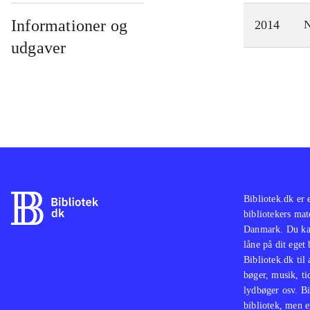
Informationer og
2014
N
udgaver
Bibliotek.dk er 
bibliotekers mat
Danmark. Du kan
låne på dit eget
Bibliotek.dk til
bøger, musik, tid
lydbøger osv. Bi
bibliotek, men e