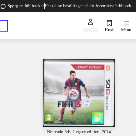
Spørg en bibliotekar
Hent dine bestillinger på dit foretrukne bibliotek
Log ind
Husk
Menu
Nintendo 3ds, Legacy edition, 2014