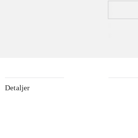
Detaljer
...
...
...
...