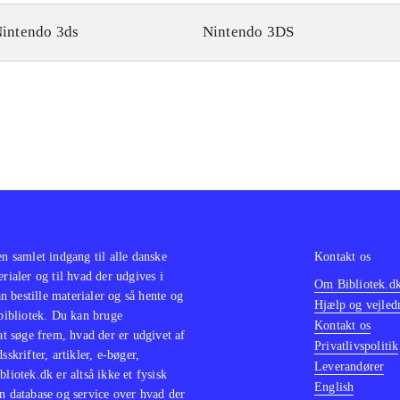
intendo 3ds
Nintendo 3DS
en samlet indgang til alle danske
Kontakt os
erialer og til hvad der udgives i
Om Bibliotek.d
 bestille materialer og så hente og
Hjælp og vejled
 bibliotek. Du kan bruge
Kontakt os
 at søge frem, hvad der er udgivet af
Privatlivspolitik
sskrifter, artikler, e-bøger,
Leverandører
bliotek.dk er altså ikke et fysisk
English
n database og service over hvad der