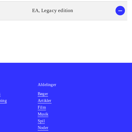
EA, Legacy edition
Afdelinger
k
Bøger
ning
Artikler
Film
Musik
Spil
Noder